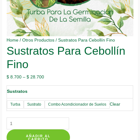
Home
/
Otros Productos
/ Sustratos Para Cebollín Fino
Sustratos Para Cebollín
Fino
$
8.700
–
$
28.700
Sustratos
Clear
Turba
Sustrato
Combo Acondicionador de Suelos
Sustratos
Para
AÑADIR AL
Cebollín
CARRITO