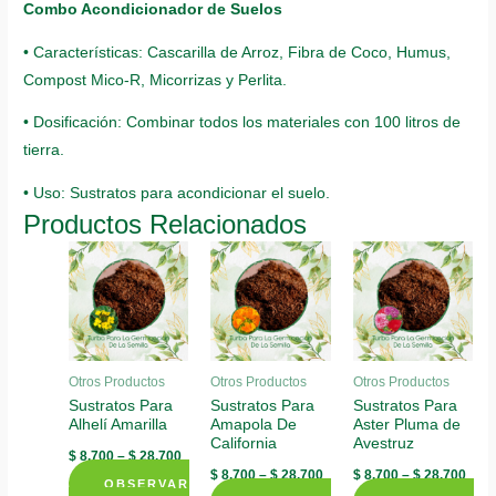
Combo Acondicionador de Suelos
• Características: Cascarilla de Arroz, Fibra de Coco, Humus,
Compost Mico-R, Micorrizas y Perlita.
• Dosificación: Combinar todos los materiales con 100 litros de
tierra.
• Uso: Sustratos para acondicionar el suelo.
Productos Relacionados
Otros Productos
Otros Productos
Otros Productos
Sustratos Para
Sustratos Para
Sustratos Para
Alhelí Amarilla
Amapola De
Aster Pluma de
California
Avestruz
$
8.700
–
$
28.700
$
8.700
–
$
28.700
$
8.700
–
$
28.700
OBSERVAR