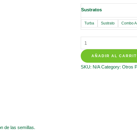
Sustratos
Turba
Sustrato
Combo Ac
Sustratos
Para
AÑADIR AL CARRI
Flores
Silvestres
SKU:
N/A
Category:
Otros 
quantity
n de las semillas.