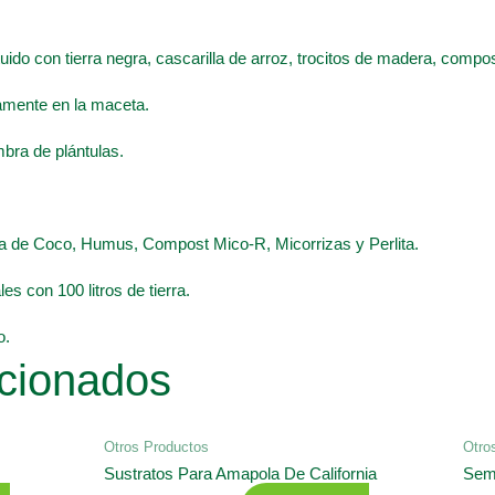
ituido con tierra negra, cascarilla de arroz, trocitos de madera, comp
tamente en la maceta.
mbra de plántulas.
ibra de Coco, Humus, Compost Mico-R, Micorrizas y Perlita.
es con 100 litros de tierra.
o.
cionados
Otros Productos
Otro
Sustratos Para Amapola De California
Semi