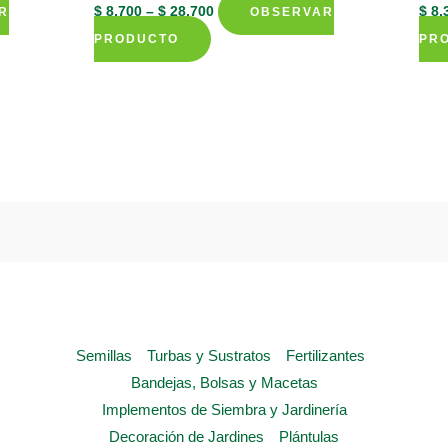
$
8.700
–
$
28.700
$
8.
R
OBSERVAR
This
PRODUCTO
PR
product
has
multiple
variants.
The
options
may
be
chosen
on
the
Semillas
Turbas y Sustratos
Fertilizantes
product
Bandejas, Bolsas y Macetas
page
Implementos de Siembra y Jardinería
Decoración de Jardines
Plántulas