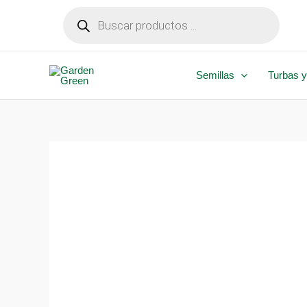
Ir
Búsqueda
de
al
productos
contenido
Semillas
Turbas y