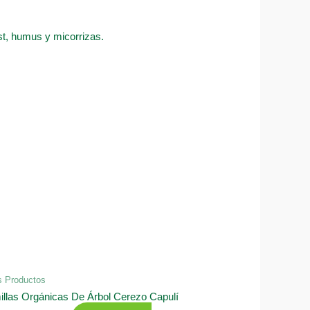
ost, humus y micorrizas.
s Productos
llas Orgánicas De Árbol Cerezo Capulí