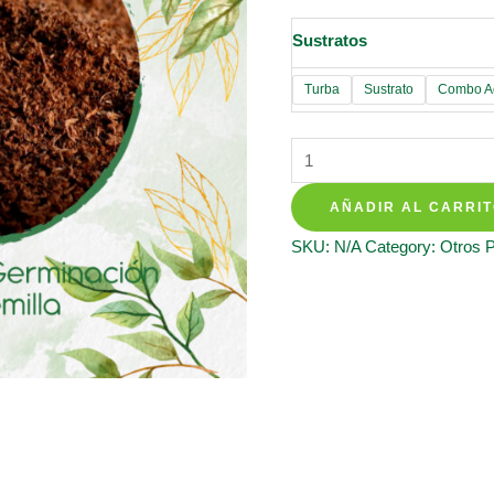
Sustratos
Turba
Sustrato
Combo Ac
Sustratos
Para
AÑADIR AL CARRI
Gualanday
quantity
SKU:
N/A
Category:
Otros 