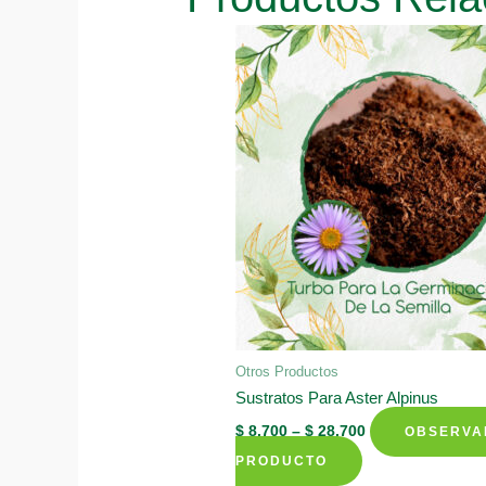
Otros Productos
Sustratos Para Aster Alpinus
$
8.700
–
$
28.700
OBSERVA
This
PRODUCTO