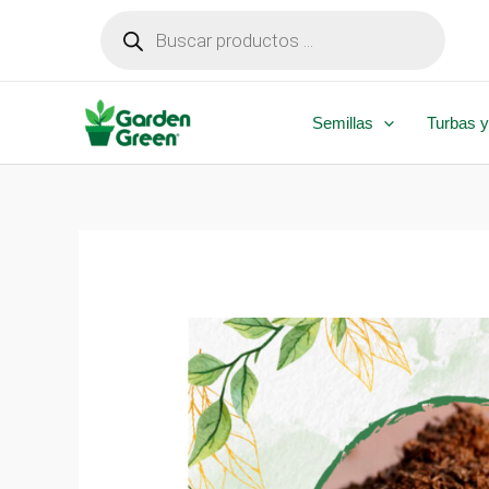
Ir
Búsqueda
de
al
productos
contenido
Semillas
Turbas y