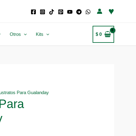
♥
Otros
Kits
$
0
ustratos Para Gualanday
 Para
y