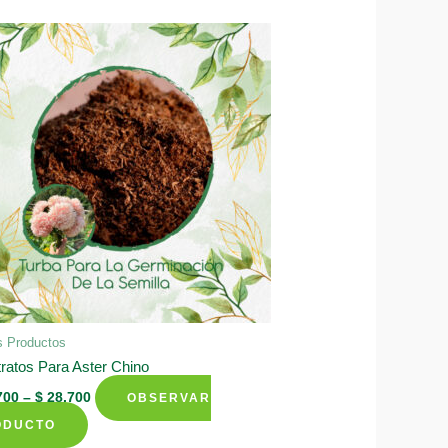
s Productos
ratos Para Aster Chino
700
–
$
28.700
OBSERVAR
This
ODUCTO