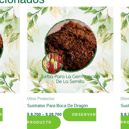
Otros Productos
Otro
Sustratos Para Boca De Dragón
Sust
$
8.700
–
$
28.700
$
8.
R
OBSERVAR
This
PRODUCTO
PR