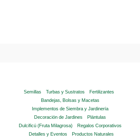
product
has
multiple
variants.
The
options
may
be
chosen
on
the
Semillas
Turbas y Sustratos
Fertilizantes
product
Bandejas, Bolsas y Macetas
page
Implementos de Siembra y Jardinería
Decoración de Jardines
Plántulas
Dulcificú (Fruta Milagrosa)
Regalos Corporativos
Detalles y Eventos
Productos Naturales