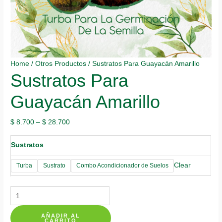
Home
/
Otros Productos
/ Sustratos Para Guayacán Amarillo
Sustratos Para
Guayacán Amarillo
$
8.700
–
$
28.700
Sustratos
Clear
Turba
Sustrato
Combo Acondicionador de Suelos
Sustratos
Para
AÑADIR AL
Guayacán
CARRITO