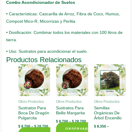
Combo Acondicionador de Suelos
• Características: Cascarilla de Arroz, Fibra de Coco, Humus,
Compost Mico-R, Micorrizas y Perlita.
• Dosificación: Combinar todos los materiales con 100 litros de
tierra.
• Uso: Sustratos para acondicionar el suelo.
Productos Relacionados
Otros Productos
Otros Productos
Otros Productos
Sustratos Para
Sustratos Para
Semillas
Boca De Dragón
Bellis Margarita
Orgánicas De
Pulgarcita
Árbol Encenillo
$
8.700
–
$
28.700
$
8.700
–
$
28.700
$
8.350
–
OBSERVAR