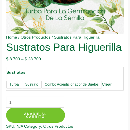
Home
/
Otros Productos
/ Sustratos Para Higuerilla
Sustratos Para Higuerilla
$
8.700
–
$
28.700
Sustratos
Clear
Turba
Sustrato
Combo Acondicionador de Suelos
Sustratos
Para
AÑADIR AL
Higuerilla
CARRITO
quantity
SKU:
N/A
Category:
Otros Productos