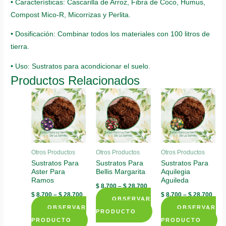
• Características: Cascarilla de Arroz, Fibra de Coco, Humus,
Compost Mico-R, Micorrizas y Perlita.
• Dosificación: Combinar todos los materiales con 100 litros de
tierra.
• Uso: Sustratos para acondicionar el suelo.
Productos Relacionados
Otros Productos
Otros Productos
Otros Productos
Sustratos Para
Sustratos Para
Sustratos Para
Aster Para
Bellis Margarita
Aquilegia
Ramos
Aguileda
$
8.700
–
$
28.700
$
8.700
–
$
28.700
$
8.700
–
$
28.700
OBSERVAR
OBSERVAR
OBSERVAR
PRODUCTO
PRODUCTO
PRODUCTO
This