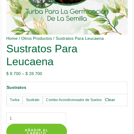
Home
/
Otros Productos
/ Sustratos Para Leucaena
Sustratos Para
Leucaena
$
8.700
–
$
28.700
Sustratos
Clear
Turba
Sustrato
Combo Acondicionador de Suelos
Sustratos
Para
AÑADIR AL
Leucaena
CARRITO