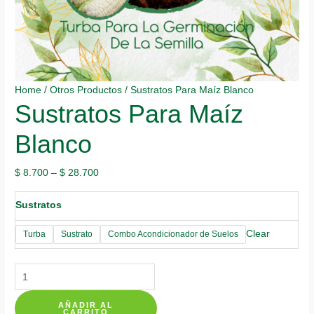
Home
/
Otros Productos
/ Sustratos Para Maíz Blanco
Sustratos Para Maíz
Blanco
$
8.700
–
$
28.700
Sustratos
Clear
Turba
Sustrato
Combo Acondicionador de Suelos
Sustratos
Para
AÑADIR AL
Maíz
CARRITO