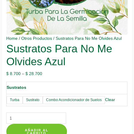
Home
/
Otros Productos
/ Sustratos Para No Me Olvides Azul
Sustratos Para No Me
Olvides Azul
$
8.700
–
$
28.700
Sustratos
Clear
Turba
Sustrato
Combo Acondicionador de Suelos
Sustratos
Para
AÑADIR AL
No
CARRITO