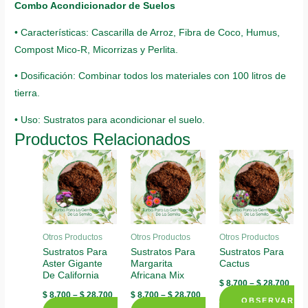
Combo Acondicionador de Suelos
• Características: Cascarilla de Arroz, Fibra de Coco, Humus,
Compost Mico-R, Micorrizas y Perlita.
• Dosificación: Combinar todos los materiales con 100 litros de
tierra.
• Uso: Sustratos para acondicionar el suelo.
Productos Relacionados
Otros Productos
Otros Productos
Otros Productos
Sustratos Para
Sustratos Para
Sustratos Para
Aster Gigante
Margarita
Cactus
De California
Africana Mix
$
8.700
–
$
28.700
$
8.700
–
$
28.700
$
8.700
–
$
28.700
OBSERVAR