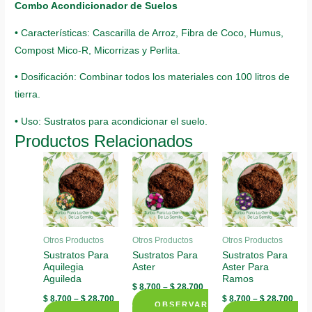
Combo Acondicionador de Suelos
• Características: Cascarilla de Arroz, Fibra de Coco, Humus,
Compost Mico-R, Micorrizas y Perlita.
• Dosificación: Combinar todos los materiales con 100 litros de
tierra.
• Uso: Sustratos para acondicionar el suelo.
Productos Relacionados
Otros Productos
Otros Productos
Otros Productos
Sustratos Para
Sustratos Para
Sustratos Para
Aquilegia
Aster
Aster Para
Aguileda
Ramos
$
8.700
–
$
28.700
$
8.700
–
$
28.700
$
8.700
–
$
28.700
OBSERVAR