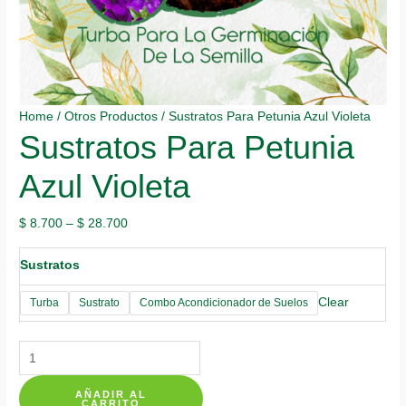
Home
/
Otros Productos
/ Sustratos Para Petunia Azul Violeta
Sustratos Para Petunia
Azul Violeta
$
8.700
–
$
28.700
Sustratos
Clear
Turba
Sustrato
Combo Acondicionador de Suelos
Sustratos
Para
AÑADIR AL
Petunia
CARRITO