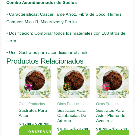
Combo Acondicionador de Suelos
• Características: Cascarilla de Arroz, Fibra de Coco, Humus,
Compost Mico-R, Micorrizas y Perlita.
• Dosificación: Combinar todos los materiales con 100 litros de
tierra.
• Uso: Sustratos para acondicionar el suelo.
Productos Relacionados
Otros Productos
Otros Productos
Otros Productos
Sustratos Para
Sustratos Para
Sustratos Para
Aster
Calabacitas De
Aster Pluma de
Adorno
Avestruz
$
8.700
–
$
28.700
$
8.700
–
$
28.700
$
8.700
–
$
28.700
OBSERVAR