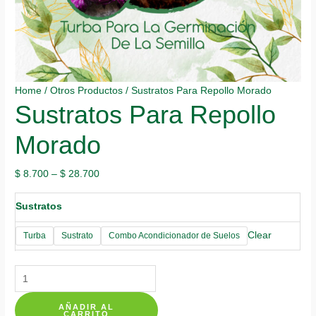
Home
/
Otros Productos
/ Sustratos Para Repollo Morado
Sustratos Para Repollo
Morado
$
8.700
–
$
28.700
Sustratos
Clear
Turba
Sustrato
Combo Acondicionador de Suelos
Sustratos
Para
AÑADIR AL
Repollo
CARRITO