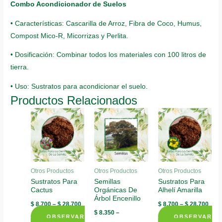
Combo Acondicionador de Suelos
• Características: Cascarilla de Arroz, Fibra de Coco, Humus,
Compost Mico-R, Micorrizas y Perlita.
• Dosificación: Combinar todos los materiales con 100 litros de
tierra.
• Uso: Sustratos para acondicionar el suelo.
Productos Relacionados
Otros Productos
Otros Productos
Otros Productos
Sustratos Para
Semillas
Sustratos Para
Cactus
Orgánicas De
Alhelí Amarilla
Árbol Encenillo
$
8.700
–
$
28.700
$
8.700
–
$
28.700
$
8.350
–
OBSERVAR
OBSERVAR