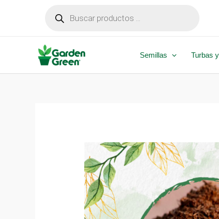
Ir
Búsqueda
de
al
productos
contenido
Semillas
Turbas y