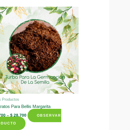
s Productos
ratos Para Bellis Margarita
700
–
$
28.700
OBSERVAR
This
ODUCTO