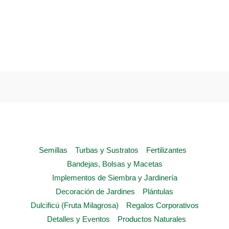
product
has
multiple
variants.
The
options
may
be
chosen
on
the
Semillas
Turbas y Sustratos
Fertilizantes
product
Bandejas, Bolsas y Macetas
page
Implementos de Siembra y Jardinería
Decoración de Jardines
Plántulas
Dulcificú (Fruta Milagrosa)
Regalos Corporativos
Detalles y Eventos
Productos Naturales