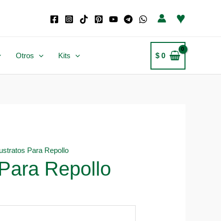
♥
Otros
Kits
$
0
ustratos Para Repollo
 Para Repollo