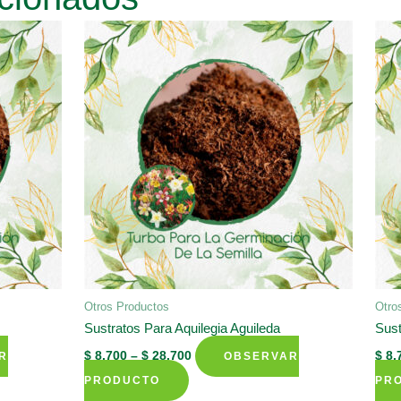
Otros Productos
Otro
Sustratos Para Aquilegia Aguileda
Sust
$
8.700
–
$
28.700
$
8.
R
OBSERVAR
This
PRODUCTO
PR