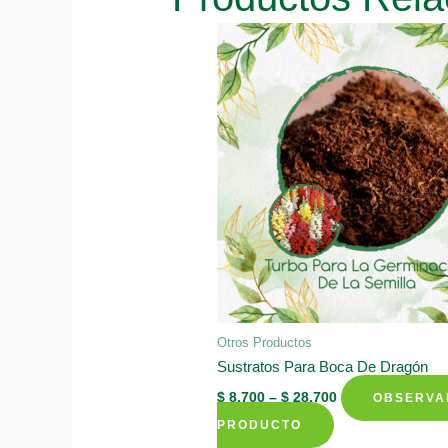
Otros Productos
Sustratos Para Boca De Dragón
$
8.700
–
$
28.700
OBSERVA
This
PRODUCTO