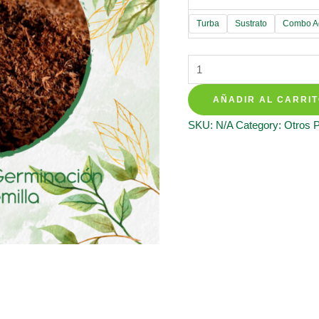
Turba
Sustrato
Combo Ac
Sustratos
Para
AÑADIR AL CARRI
Repollo
quantity
SKU:
N/A
Category:
Otros 