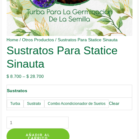
Home
/
Otros Productos
/ Sustratos Para Statice Sinauta
Sustratos Para Statice
Sinauta
$
8.700
–
$
28.700
Sustratos
Clear
Turba
Sustrato
Combo Acondicionador de Suelos
Sustratos
Para
AÑADIR AL
Statice
CARRITO