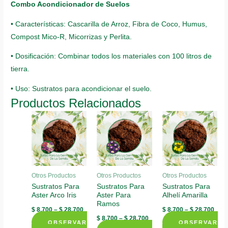
Combo Acondicionador de Suelos
• Características: Cascarilla de Arroz, Fibra de Coco, Humus,
Compost Mico-R, Micorrizas y Perlita.
• Dosificación: Combinar todos los materiales con 100 litros de
tierra.
• Uso: Sustratos para acondicionar el suelo.
Productos Relacionados
Otros Productos
Otros Productos
Otros Productos
Sustratos Para
Sustratos Para
Sustratos Para
Aster Arco Iris
Aster Para
Alhelí Amarilla
Ramos
$
8.700
–
$
28.700
$
8.700
–
$
28.700
$
8.700
–
$
28.700
OBSERVAR
OBSERVAR