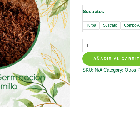
Sustratos
Turba
Sustrato
Combo Ac
Sustratos
Para
AÑADIR AL CARRI
Zinnia
De
SKU:
N/A
Category:
Otros 
Dalia
quantity