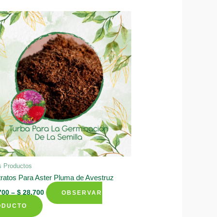
s Productos
ratos Para Aster Pluma de Avestruz
700
–
$
28.700
OBSERVAR
This
ODUCTO