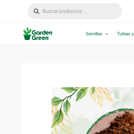
Ir
Búsqueda
de
al
productos
contenido
Semillas
Turbas y