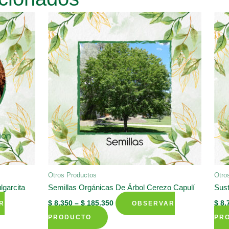
Otros Productos
Otro
lgarcita
Semillas Orgánicas De Árbol Cerezo Capulí
Sust
$
8.350
–
$
185.350
$
8.
R
OBSERVAR
This
PRODUCTO
PR