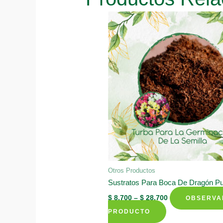
Otros Productos
Sustratos Para Boca De Dragón Pu
$
8.700
–
$
28.700
OBSERVA
This
PRODUCTO