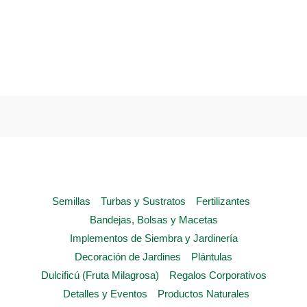
product
has
multiple
variants.
The
options
may
be
chosen
on
the
Semillas
Turbas y Sustratos
Fertilizantes
product
Bandejas, Bolsas y Macetas
page
Implementos de Siembra y Jardinería
Decoración de Jardines
Plántulas
Dulcificú (Fruta Milagrosa)
Regalos Corporativos
Detalles y Eventos
Productos Naturales