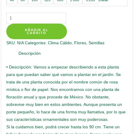
Semillas
De
AÑADIR AL
Flor
CARRITO
Zinnia
SKU:
N/A
Categories:
Clima Cálido
,
Flores
,
Semillas
Alfombra
De
Descripción
Persia
• Descripción: Vamos a empezar describiendo a esta planta
quantity
para que puedan saber qué vamos a plantar en el jardín. Se
trata de una planta conocida por el nombre común de rosa
mística o flor de papel. Nos encontramos con una planta de
floración anual y que procede de México. No obstante,
sobrevive muy bien en estos ambientes. Aunque presenta un
porte pequeño, lo hace de una forma muy llamativa, por lo que
sus características ornamentales son muy poderosas.
Si la cuidamos bien, podrá crecer hasta los 90 cm. Tiene un