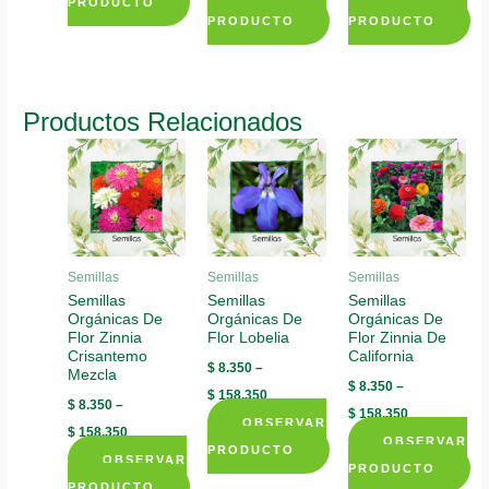
PRODUCTO
PRODUCTO
PRODUCTO
This
This
This
product
product
product
has
has
has
multiple
Productos Relacionados
multiple
multiple
variants.
variants.
variants.
The
The
The
options
options
options
may
may
may
be
be
be
chosen
Semillas
Semillas
Semillas
chosen
chosen
Semillas
Semillas
Semillas
on
Orgánicas De
Orgánicas De
Orgánicas De
on
on
the
Flor Zinnia
Flor Lobelia
Flor Zinnia De
the
the
product
Crisantemo
California
$
8.350
–
product
product
Mezcla
page
$
8.350
–
$
158.350
page
page
$
8.350
–
$
158.350
OBSERVAR
$
158.350
OBSERVAR
PRODUCTO
OBSERVAR
PRODUCTO
This
PRODUCTO