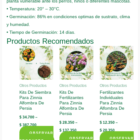
planta vulnerable ante los perros, niños o diferentes mascotas.
• Temperatura: 20° – 30°C.
• Germinación: 86% en condiciones optimas de sustrato, clima
y humedad.
• Tiempo de Germinación: 14 días.
Productos Recomendados
Otros Productos
Otros Productos
Otros Productos
Kits De Siembra
Kits De
Fertilizantes
Para Zinnia
Fertilizantes
Individuales
Alfombra De
Para Zinnia
Para Zinnia
Persia
Alfombra De
Alfombra De
Persia
Persia
$
34.700
–
$
28.350
–
$
12.350
–
$
387.700
$
137.350
$
20.350
OBSERVAR
OBSERVAR
OBSERVAR