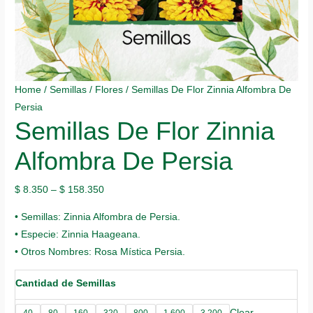
Home
/
Semillas
/
Flores
/ Semillas De Flor Zinnia Alfombra De
Persia
Semillas De Flor Zinnia
Alfombra De Persia
$
8.350
–
$
158.350
• Semillas: Zinnia Alfombra de Persia.
• Especie: Zinnia Haageana.
• Otros Nombres: Rosa Mística Persia.
Cantidad de Semillas
Clear
40
80
160
320
800
1.600
3.200