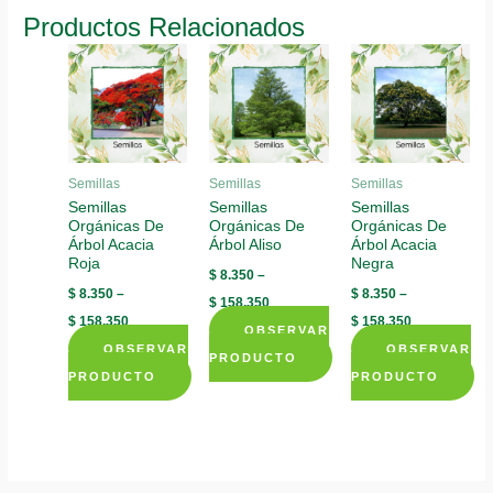
has
has
Productos Relacionados
The
multiple
multiple
options
variants.
variants.
may
The
The
be
options
options
chosen
may
may
on
be
be
Semillas
Semillas
Semillas
the
chosen
chosen
Semillas
Semillas
Semillas
product
Orgánicas De
Orgánicas De
Orgánicas De
on
on
page
Árbol Acacia
Árbol Aliso
Árbol Acacia
the
the
Roja
Negra
$
8.350
–
product
product
$
8.350
–
$
8.350
–
$
158.350
page
page
$
158.350
$
158.350
OBSERVAR
OBSERVAR
OBSERVAR
PRODUCTO
PRODUCTO
PRODUCTO
This
This
This
product
product
product
has
has
has
multiple
multiple
multiple