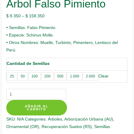
Árbol Falso Pimiento
$
8.350
–
$
158.350
• Semillas: Falso Pimiento.
• Especie: Schinus Molle.
• Otros Nombres: Muelle, Turbinto, Pimentero, Lentisco del
Perú.
Cantidad de Semillas
Clear
25
50
100
200
500
1.000
2.000
Semillas
Orgánicas
AÑADIR AL
De
CARRITO
Árbol
SKU:
N/A
Categories:
Árboles
,
Arborización Urbana (AU)
,
Falso
Ornamental (OR)
,
Recuperación Suelos (RS)
,
Semillas
Pimiento