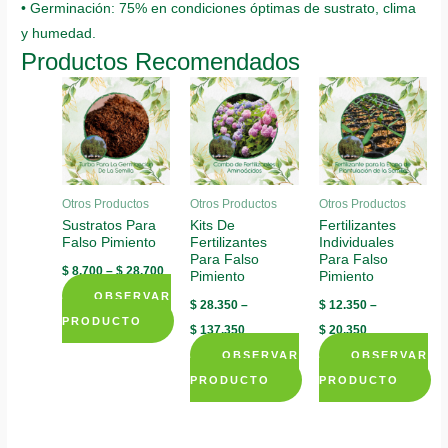
• Germinación: 75% en condiciones óptimas de sustrato, clima
y humedad.
Productos Recomendados
Otros Productos
Otros Productos
Otros Productos
Sustratos Para
Kits De
Fertilizantes
Falso Pimiento
Fertilizantes
Individuales
Para Falso
Para Falso
$
8.700
–
$
28.700
Pimiento
Pimiento
OBSERVAR
$
28.350
–
$
12.350
–
PRODUCTO
$
137.350
$
20.350
This
OBSERVAR
OBSERVAR
product
PRODUCTO
PRODUCTO
has
This
This
multiple
product
product
variants.