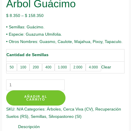
Árbol Guácimo
$
8.350
–
$
158.350
• Semillas: Guácimo.
• Especie: Guazuma Ulmifolia.
• Otros Nombres: Guasmo, Caulote, Majahua, Pixoy, Tapaculo.
Cantidad de Semillas
Clear
50
100
200
400
1.000
2.000
4.000
Semillas
Orgánicas
AÑADIR AL
De
CARRITO
Árbol
SKU:
N/A
Categories:
Árboles
,
Cerca Viva (CV)
,
Recuperación
Guácimo
Suelos (RS)
,
Semillas
,
Silvopastoreo (SI)
quantity
Descripción