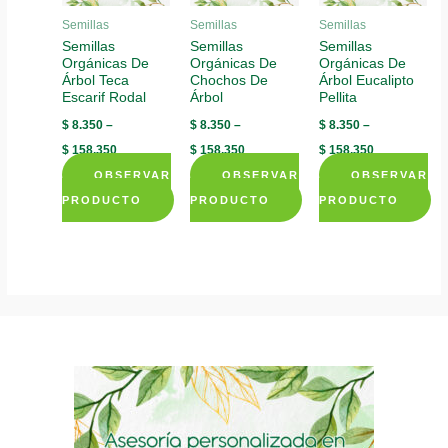
be
be
chosen
Semillas
Semillas
Semillas
chosen
chosen
Semillas
Semillas
Semillas
on
Orgánicas De
Orgánicas De
Orgánicas De
on
on
the
Árbol Teca
Chochos De
Árbol Eucalipto
the
the
product
Escarif Rodal
Árbol
Pellita
product
product
page
$
8.350
–
$
8.350
–
$
8.350
–
page
page
$
158.350
$
158.350
$
158.350
OBSERVAR
OBSERVAR
OBSERVAR
PRODUCTO
PRODUCTO
PRODUCTO
This
This
This
product
product
product
has
has
has
multiple
multiple
multiple
variants.
variants.
variants.
The
The
The
options
options
options
may
may
may
be
be
be