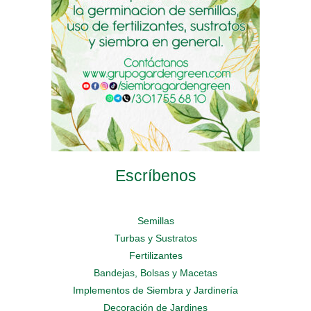
chosen
chosen
chosen
on
on
on
the
the
the
product
product
product
page
page
page
Escríbenos
Semillas
Turbas y Sustratos
Fertilizantes
Bandejas, Bolsas y Macetas
Implementos de Siembra y Jardinería
Decoración de Jardines