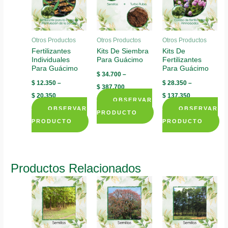
Otros Productos
Otros Productos
Otros Productos
Fertilizantes
Kits De Siembra
Kits De
Individuales
Para Guácimo
Fertilizantes
Para Guácimo
Para Guácimo
$
34.700
–
$
12.350
–
$
28.350
–
$
387.700
$
20.350
$
137.350
OBSERVAR
OBSERVAR
OBSERVAR
PRODUCTO
PRODUCTO
PRODUCTO
This
This
This
product
product
product
has
has
has
multiple
Productos Relacionados
multiple
multiple
variants.
variants.
variants.
The
The
The
options
options
options
may
may
may
be