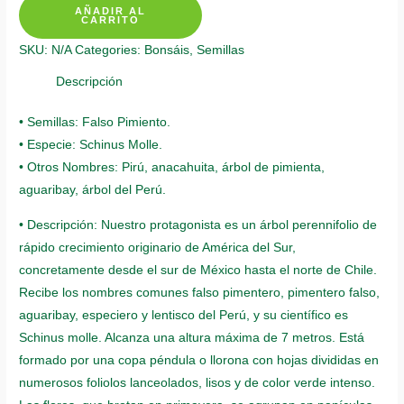
AÑADIR AL
De
CARRITO
Bonsái
SKU:
N/A
Categories:
Bonsáis
,
Semillas
Falso
Pimiento
Descripción
quantity
• Semillas: Falso Pimiento.
• Especie: Schinus Molle.
• Otros Nombres: Pirú, anacahuita, árbol de pimienta,
aguaribay, árbol del Perú.
• Descripción: Nuestro protagonista es un árbol perennifolio de
rápido crecimiento originario de América del Sur,
concretamente desde el sur de México hasta el norte de Chile.
Recibe los nombres comunes falso pimentero, pimentero falso,
aguaribay, especiero y lentisco del Perú, y su científico es
Schinus molle. Alcanza una altura máxima de 7 metros. Está
formado por una copa péndula o llorona con hojas divididas en
numerosos foliolos lanceolados, lisos y de color verde intenso.