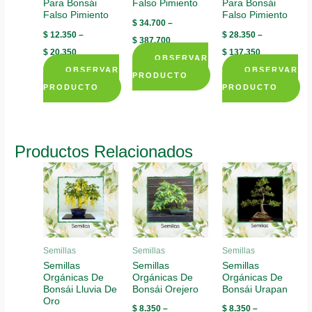
Para Bonsái
Falso Pimiento
Para Bonsái
Falso Pimiento
Falso Pimiento
$
34.700
–
$
12.350
–
$
28.350
–
$
387.700
$
20.350
$
137.350
OBSERVAR
OBSERVAR
OBSERVAR
PRODUCTO
PRODUCTO
PRODUCTO
This
This
This
product
product
product
has
has
has
multiple
Productos Relacionados
multiple
multiple
variants.
variants.
variants.
The
The
The
options
options
options
may
may
may
be
be
be
chosen
Semillas
Semillas
Semillas
chosen
chosen
Semillas
Semillas
Semillas
on
Orgánicas De
Orgánicas De
Orgánicas De
on
on
the
Bonsái Lluvia De
Bonsái Orejero
Bonsái Urapan
the
the
product
Oro
$
8.350
–
$
8.350
–