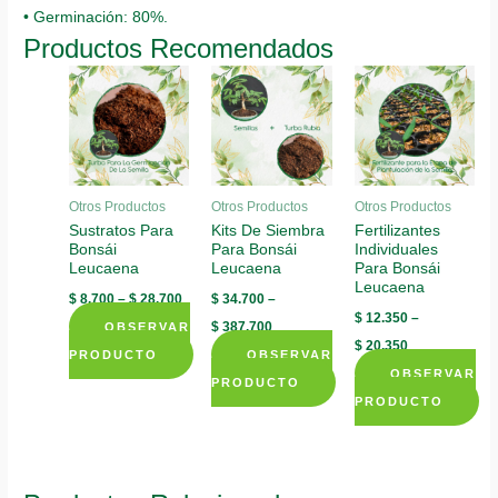
• Germinación: 80%.
Productos Recomendados
Otros Productos
Otros Productos
Otros Productos
Sustratos Para
Kits De Siembra
Fertilizantes
Bonsái
Para Bonsái
Individuales
Leucaena
Leucaena
Para Bonsái
Leucaena
$
8.700
–
$
28.700
$
34.700
–
$
12.350
–
$
387.700
OBSERVAR
$
20.350
PRODUCTO
OBSERVAR
OBSERVAR
This
PRODUCTO
PRODUCTO
product
This
This
has
product
product
multiple
has
has
variants.
multiple