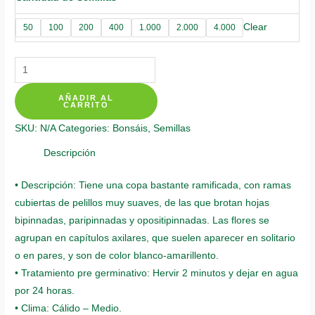
Clear
50
100
200
400
1.000
2.000
4.000
Semillas
Orgánicas
AÑADIR AL
De
CARRITO
Bonsái
SKU:
N/A
Categories:
Bonsáis
,
Semillas
Leucaena
quantity
Descripción
• Descripción: Tiene una copa bastante ramificada, con ramas
cubiertas de pelillos muy suaves, de las que brotan hojas
bipinnadas, paripinnadas y opositipinnadas. Las flores se
agrupan en capítulos axilares, que suelen aparecer en solitario
o en pares, y son de color blanco-amarillento.
• Tratamiento pre germinativo: Hervir 2 minutos y dejar en agua
por 24 horas.
• Clima: Cálido – Medio.