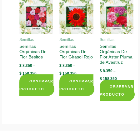
options
variants.
variants.
may
The
The
be
options
options
chosen
may
may
on
be
be
Semillas
Semillas
Semillas
the
chosen
chosen
Semillas
Semillas
Semillas
product
Orgánicas De
Orgánicas De
Orgánicas De
on
on
page
Flor Besitos
Flor Girasol Rojo
Flor Aster Pluma
the
the
de Avestruz
$
8.350
–
$
8.350
–
product
product
$
8.350
–
$
158.350
$
158.350
page
page
$
158.350
OBSERVAR
OBSERVAR
OBSERVAR
PRODUCTO
PRODUCTO
PRODUCTO
This
This
This
product
product
product
has
has
has
multiple
multiple
multiple
variants.
variants.
variants.
The
The