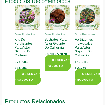
Productos Recomendados
Otros Productos
Otros Productos
Otros Productos
Kits De
Sustratos Para
Fertilizantes
Fertilizantes
Aster Gigante
Individuales
Para Aster
De California
Para Aster
Gigante De
Gigante De
$
8.700
–
$
28.700
California
California
OBSERVAR
$
28.350
–
$
12.350
–
PRODUCTO
$
137.350
$
20.350
This
OBSERVAR
OBSERVAR
product
PRODUCTO
PRODUCTO
has
This
This
multiple
product
product
variants.
has
has
Productos Relacionados
The
multiple
multiple