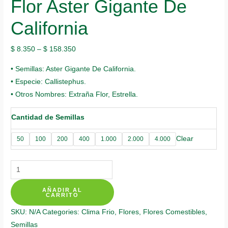
Flor Aster Gigante De
California
$
8.350
–
$
158.350
• Semillas: Aster Gigante De California.
• Especie: Callistephus.
• Otros Nombres: Extraña Flor, Estrella.
Cantidad de Semillas
Clear
50
100
200
400
1.000
2.000
4.000
Semillas
Orgánicas
AÑADIR AL
De
CARRITO
Flor
SKU:
N/A
Categories:
Clima Frio
,
Flores
,
Flores Comestibles
,
Aster
Semillas