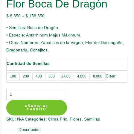
Flor Boca De Dragón
$
8.350
–
$
158.350
• Semillas: Boca de Dragón.
• Especie: Antirrhinum Majus Máximum.
• Otros Nombres: Zapaticos de la Virgen, Flor del Desengaño,
Dragonaria, Conejitos.
Cantidad de Semillas
Clear
100
200
400
800
2.000
4.000
8.000
Semillas
Orgánicas
AÑADIR AL
De
CARRITO
Flor
SKU:
N/A
Categories:
Clima Frio
,
Flores
,
Semillas
Boca
De
Descripción