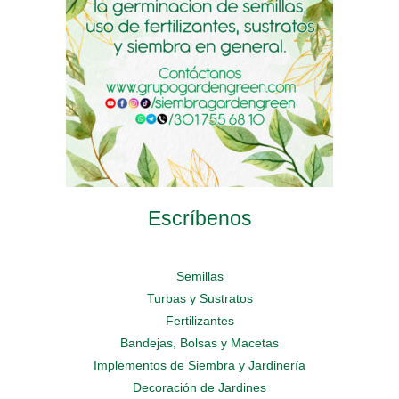
on
on
on
the
the
the
product
product
product
page
page
page
Escríbenos
Semillas
Turbas y Sustratos
Fertilizantes
Bandejas, Bolsas y Macetas
Implementos de Siembra y Jardinería
Decoración de Jardines