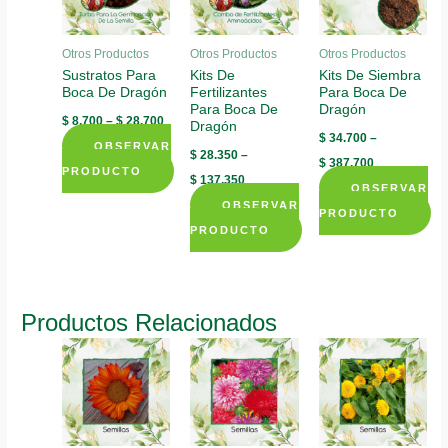
Otros Productos
Otros Productos
Otros Productos
Sustratos Para
Kits De
Kits De Siembra
Boca De Dragón
Fertilizantes
Para Boca De
Para Boca De
Dragón
$
8.700
–
$
28.700
Dragón
$
34.700
–
OBSERVAR
$
28.350
–
$
387.700
PRODUCTO
$
137.350
OBSERVAR
This
OBSERVAR
PRODUCTO
product
PRODUCTO
This
has
This
product
multiple
product
has
variants.
has
multiple
Productos Relacionados
The
multiple
variants.
options
variants.
The
may
The
options
be
options
may
chosen
may
be
on