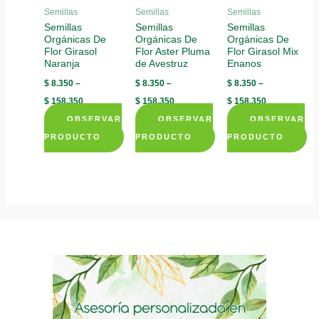
be
chosen
Semillas
Semillas
Semillas
the
chosen
Semillas
Semillas
Semillas
on
product
Orgánicas De
Orgánicas De
Orgánicas De
on
the
page
Flor Girasol
Flor Aster Pluma
Flor Girasol Mix
the
product
Naranja
de Avestruz
Enanos
product
page
$
8.350
–
$
8.350
–
$
8.350
–
page
$
158.350
$
158.350
$
158.350
OBSERVAR
OBSERVAR
OBSERVAR
PRODUCTO
PRODUCTO
PRODUCTO
This
This
This
product
product
product
has
has
has
multiple
multiple
multiple
variants.
variants.
variants.
The
The
The
options
options
options
may
may
may
be
be
be
chosen
chosen
chosen