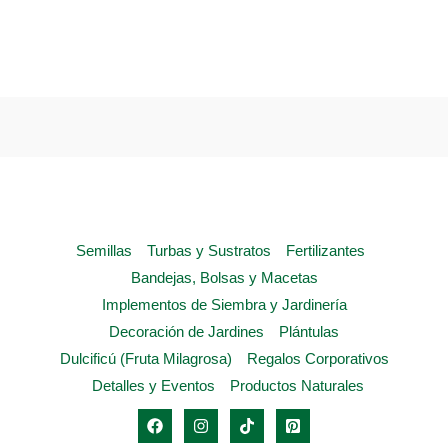
page
multiple
variants.
The
options
may
be
chosen
on
the
Semillas
Turbas y Sustratos
Fertilizantes
product
Bandejas, Bolsas y Macetas
page
Implementos de Siembra y Jardinería
Decoración de Jardines
Plántulas
Dulcificú (Fruta Milagrosa)
Regalos Corporativos
Detalles y Eventos
Productos Naturales