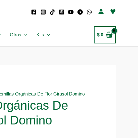
♥
Otros
Kits
$
0
emillas Orgánicas De Flor Girasol Domino
Orgánicas De
sol Domino