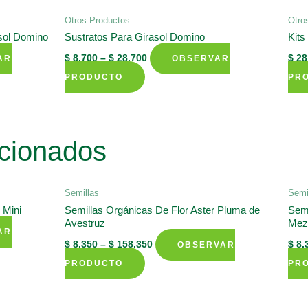
Otros Productos
Otro
asol Domino
Sustratos Para Girasol Domino
Kits
$
8.700
–
$
28.700
$
28
AR
OBSERVAR
This
PRODUCTO
PR
product
has
multiple
cionados
variants.
The
options
Semillas
Semi
may
 Mini
Semillas Orgánicas De Flor Aster Pluma de
Semi
Avestruz
Mez
be
AR
chosen
$
8.350
–
$
158.350
$
8.
OBSERVAR
on
This
PRODUCTO
PR
the
product
product
has