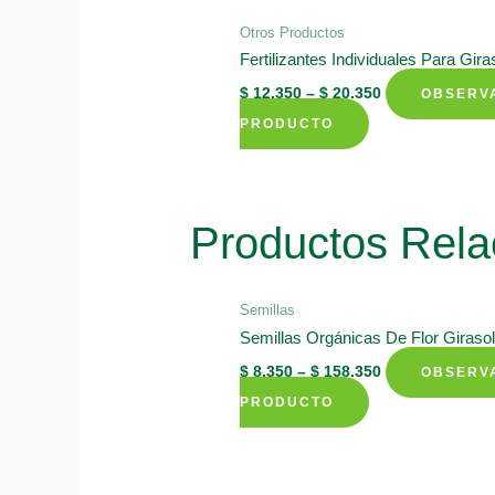
Otros Productos
Fertilizantes Individuales Para Gir
$
12.350
–
$
20.350
OBSERV
This
PRODUCTO
product
has
multiple
Productos Rela
variants.
The
options
Semillas
may
Semillas Orgánicas De Flor Girasol
be
$
8.350
–
$
158.350
OBSERV
chosen
This
PRODUCTO
on
product
the
has
product
multiple