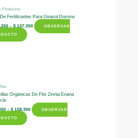
s Productos
 De Fertilizantes Para Girasol Domino
.350
–
$
137.350
OBSERVAR
This
ODUCTO
product
has
multiple
variants.
The
options
llas
may
llas Orgánicas De Flor Zinnia Enana
cla
be
chosen
350
–
$
158.350
OBSERVAR
on
This
ODUCTO
the
product
product
has