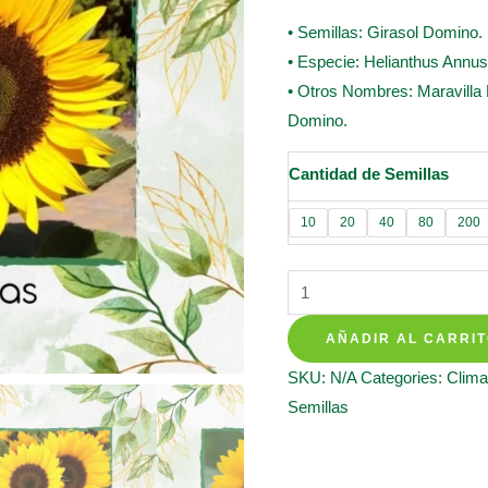
• Semillas: Girasol Domino.
• Especie: Helianthus Annu
• Otros Nombres: Maravilla
Domino.
Cantidad de Semillas
10
20
40
80
200
Semillas
Orgánicas
AÑADIR AL CARRI
De
Flor
SKU:
N/A
Categories:
Clima
Girasol
Semillas
Domino
quantity