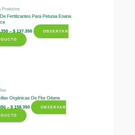
s Productos
 De Fertilizantes Para Petunia Enana
nca
.350
–
$
137.350
OBSERVAR
This
ODUCTO
product
has
multiple
variants.
The
options
llas
may
llas Orgánicas De Flor Gitana
be
350
–
$
158.350
OBSERVAR
chosen
This
ODUCTO
on
product
the
has