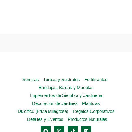
product
has
page
multiple
variants.
The
options
may
be
chosen
on
the
Semillas
Turbas y Sustratos
Fertilizantes
product
Bandejas, Bolsas y Macetas
page
Implementos de Siembra y Jardinería
Decoración de Jardines
Plántulas
Dulcificú (Fruta Milagrosa)
Regalos Corporativos
Detalles y Eventos
Productos Naturales