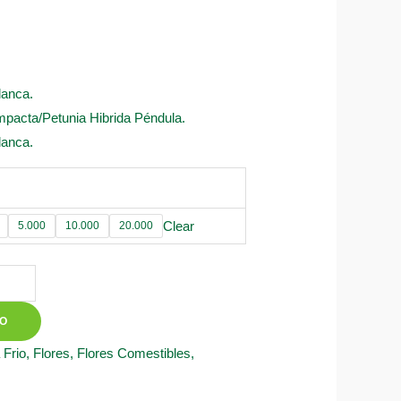
lanca.
mpacta/Petunia Hibrida Péndula.
lanca.
Clear
5.000
10.000
20.000
TO
 Frio
,
Flores
,
Flores Comestibles
,