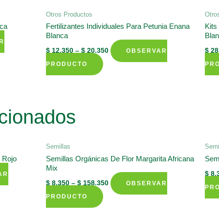
Otros Productos
Otro
nca
Fertilizantes Individuales Para Petunia Enana
Kits
Blanca
Bla
R
$
12.350
–
$
20.350
$
28
OBSERVAR
This
PRODUCTO
PR
product
has
multiple
cionados
variants.
The
options
Semillas
Semi
may
l Rojo
Semillas Orgánicas De Flor Margarita Africana
Semi
Mix
be
$
8.
AR
chosen
$
8.350
–
$
158.350
OBSERVAR
PR
on
This
PRODUCTO
the
product