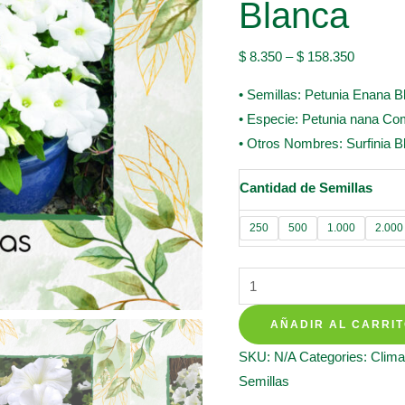
Blanca
$
8.350
–
$
158.350
• Semillas: Petunia Enana B
• Especie: Petunia nana Co
• Otros Nombres: Surfinia B
Cantidad de Semillas
250
500
1.000
2.000
Semillas
Orgánicas
AÑADIR AL CARRI
De
Flor
SKU:
N/A
Categories:
Clima
Petunia
Semillas
Enana