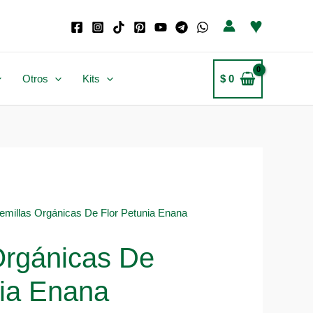
♥
Otros
Kits
$
0
emillas Orgánicas De Flor Petunia Enana
Orgánicas De
nia Enana