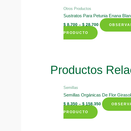
Otros Productos
Sustratos Para Petunia Enana Bla
$
8.700
–
$
28.700
OBSERVA
This
PRODUCTO
product
has
multiple
variants.
Productos Rela
The
options
may
Semillas
Semillas Orgánicas De Flor Giraso
be
chosen
$
8.350
–
$
158.350
OBSERV
on
This
PRODUCTO
the
product
product
has