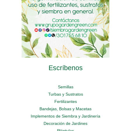
on
on
the
the
the
product
product
product
page
page
page
Escríbenos
Semillas
Turbas y Sustratos
Fertilizantes
Bandejas, Bolsas y Macetas
Implementos de Siembra y Jardinería
Decoración de Jardines
Plántulas