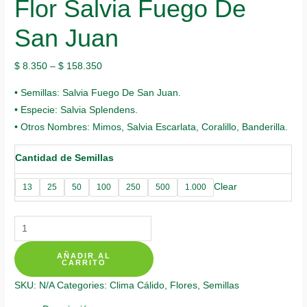
Flor Salvia Fuego De
San Juan
$
8.350
–
$
158.350
• Semillas: Salvia Fuego De San Juan.
• Especie: Salvia Splendens.
• Otros Nombres: Mimos, Salvia Escarlata, Coralillo, Banderilla.
Cantidad de Semillas
Clear
13
25
50
100
250
500
1.000
Semillas
Orgánicas
AÑADIR AL
De
CARRITO
Flor
SKU:
N/A
Categories:
Clima Cálido
,
Flores
,
Semillas
Salvia