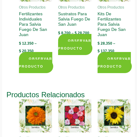
Otros Productos
Otros Productos
Otros Productos
Fertilizantes
Sustratos Para
Kits De
Individuales
Salvia Fuego De
Fertilizantes
Para Salvia
San Juan
Para Salvia
Fuego De San
Fuego De San
$
8.700
–
$
28.700
Juan
Juan
OBSERVAR
$
12.350
–
$
28.350
–
PRODUCTO
$
20.350
$
137.350
This
OBSERVAR
OBSERVAR
product
PRODUCTO
PRODUCTO
has
This
This
multiple
product
product
variants.
has
has
Productos Relacionados
The
multiple
multiple
options
variants.
variants.
may
The
The
be
options
options
chosen
may
may
on
be
be