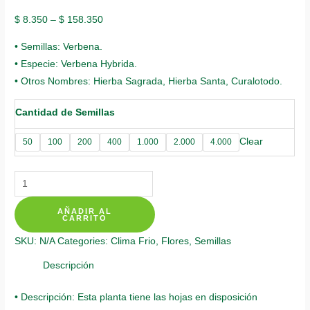
$
8.350
–
$
158.350
• Semillas: Verbena.
• Especie: Verbena Hybrida.
• Otros Nombres: Hierba Sagrada, Hierba Santa, Curalotodo.
Cantidad de Semillas
Clear
50
100
200
400
1.000
2.000
4.000
Semillas
Orgánicas
AÑADIR AL
De
CARRITO
Flor
SKU:
N/A
Categories:
Clima Frio
,
Flores
,
Semillas
Verbena
quantity
Descripción
• Descripción: Esta planta tiene las hojas en disposición