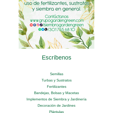
on
on
the
the
the
product
product
product
page
page
page
Escríbenos
Semillas
Turbas y Sustratos
Fertilizantes
Bandejas, Bolsas y Macetas
Implementos de Siembra y Jardinería
Decoración de Jardines
Plántulas