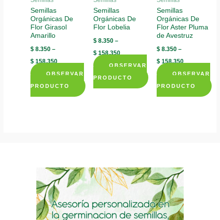
chosen
chosen
Semillas
Semillas
Semillas
on
Orgánicas De
Orgánicas De
Orgánicas De
on
on
the
Flor Girasol
Flor Lobelia
Flor Aster Pluma
the
the
product
Amarillo
de Avestruz
$
8.350
–
product
product
page
$
8.350
–
$
8.350
–
$
158.350
page
page
$
158.350
$
158.350
OBSERVAR
OBSERVAR
OBSERVAR
PRODUCTO
PRODUCTO
PRODUCTO
This
This
This
product
product
product
has
has
has
multiple
multiple
multiple
variants.
variants.
variants.
The
The
The
options
options
options
may
may
may
be
be
be
chosen
chosen
chosen
on