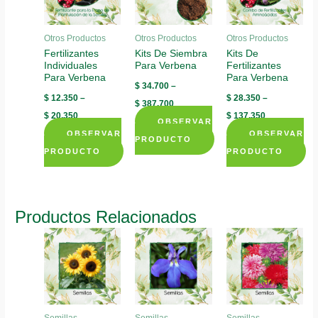
Otros Productos
Otros Productos
Otros Productos
Fertilizantes
Kits De Siembra
Kits De
Individuales
Para Verbena
Fertilizantes
Para Verbena
Para Verbena
$
34.700
–
$
12.350
–
$
28.350
–
$
387.700
$
20.350
$
137.350
OBSERVAR
OBSERVAR
OBSERVAR
PRODUCTO
PRODUCTO
PRODUCTO
This
This
This
product
product
product
has
has
has
multiple
Productos Relacionados
multiple
multiple
variants.
variants.
variants.
The
The
The
options
options
options
may
may
may
be
be
be
chosen
Semillas
Semillas
Semillas