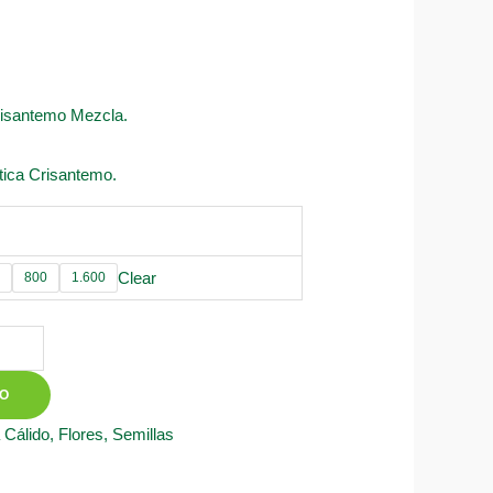
Crisantemo Mezcla.
ica Crisantemo.
Clear
800
1.600
TO
 Cálido
,
Flores
,
Semillas