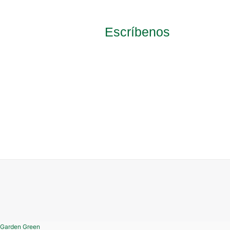
product
page
Escríbenos
Garden Green