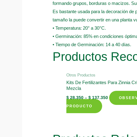
formando grupos, borduras o macizos. Sus a
Es bastante usada para la decoración de 
tamaño la puede convertir en una planta vu
• Temperatura: 20° a 30°C.
• Germinación: 85% en condiciones óptima
• Tiempo de Germinación: 14 a 40 días.
Productos Re
Otros Productos
Kits De Fertilizantes Para Zinnia C
Mezcla
$
28.350
–
$
137.350
OBSER
This
PRODUCTO
product
has
multiple