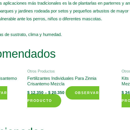
plicaciones más tradicionales es la de plantarlas en parterres y arr
parques y jardines rodeada por setos y pequeños arbustos de mayo
lnerable ante los perros, niños o diferentes mascotas.
s de sustrato, clima y humedad.
comendados
Otros Productos
Otro
risantemo
Fertilizantes Individuales Para Zinnia
Kits
Crisantemo Mezcla
Mez
$
12.350
–
$
20.350
$
34
VAR
OBSERVAR
This
PRODUCTO
PR
product
has
multiple