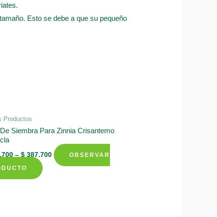
iates.
r tamaño. Esto se debe a que su pequeño
s Productos
 De Siembra Para Zinnia Crisantemo
cla
.700
–
$
387.700
OBSERVAR
This
ODUCTO
product
has
multiple