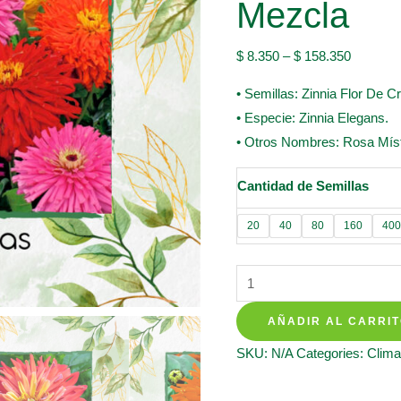
Mezcla
$
8.350
–
$
158.350
• Semillas: Zinnia Flor De 
• Especie: Zinnia Elegans.
• Otros Nombres: Rosa Míst
Cantidad de Semillas
20
40
80
160
400
Semillas
Orgánicas
AÑADIR AL CARRI
De
Flor
SKU:
N/A
Categories:
Clima
Zinnia
Crisantemo