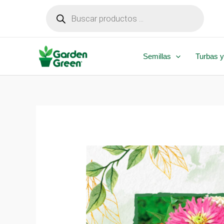
Ir
Búsqueda
de
al
productos
contenido
Semillas
Turbas y