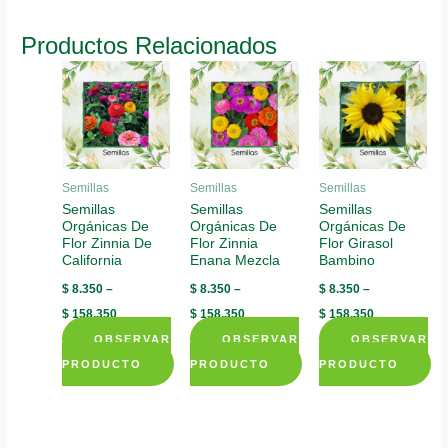
product
product
has
has
has
multiple
Productos Relacionados
multiple
multiple
variants.
variants.
variants.
The
The
The
options
options
options
may
may
may
be
be
be
chosen
Semillas
Semillas
Semillas
chosen
chosen
Semillas
Semillas
Semillas
on
Orgánicas De
Orgánicas De
Orgánicas De
on
on
the
Flor Zinnia De
Flor Zinnia
Flor Girasol
the
the
product
California
Enana Mezcla
Bambino
product
product
page
$
8.350
–
$
8.350
–
$
8.350
–
page
page
$
158.350
$
158.350
$
158.350
OBSERVAR
OBSERVAR
OBSERVAR
PRODUCTO
PRODUCTO
PRODUCTO
This
This
This
product
product
product
has
has
has