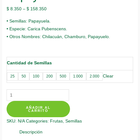
$
8.350
–
$
158.350
• Semillas: Papayuela.
• Especie: Carica Pubenscens.
• Otros Nombres: Chilacuán, Chamburo, Papayuelo.
Cantidad de Semillas
Clear
25
50
100
200
500
1.000
2.000
Semillas
Orgánicas
AÑADIR AL
De
CARRITO
Papayuela
SKU:
N/A
Categories:
Frutas
,
Semillas
quantity
Descripción