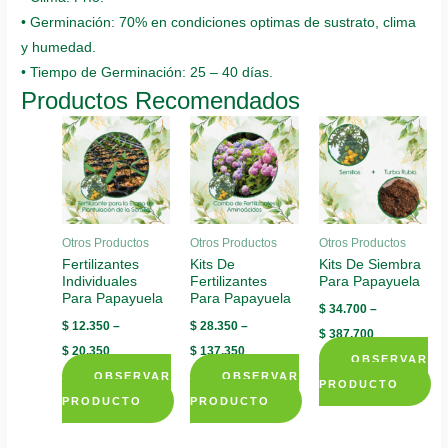
• Germinación: 70% en condiciones optimas de sustrato, clima
y humedad.
• Tiempo de Germinación: 25 – 40 días.
Productos Recomendados
Otros Productos
Otros Productos
Otros Productos
Fertilizantes
Kits De
Kits De Siembra
Individuales
Fertilizantes
Para Papayuela
Para Papayuela
Para Papayuela
$
34.700
–
$
12.350
–
$
28.350
–
$
387.700
$
20.350
$
137.350
OBSERVAR
OBSERVAR
OBSERVAR
PRODUCTO
PRODUCTO
PRODUCTO
This
This
This
product