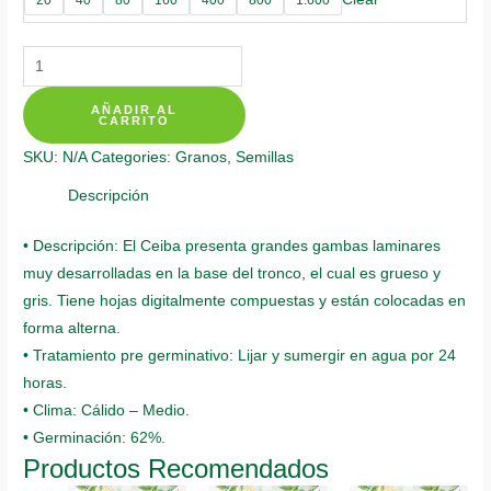
Semillas
Orgánicas
AÑADIR AL
De
CARRITO
Bonsái
SKU:
N/A
Categories:
Granos
,
Semillas
Ceiba
Bonga
Descripción
quantity
• Descripción: El Ceiba presenta grandes gambas laminares
muy desarrolladas en la base del tronco, el cual es grueso y
gris. Tiene hojas digitalmente compuestas y están colocadas en
forma alterna.
• Tratamiento pre germinativo: Lijar y sumergir en agua por 24
horas.
• Clima: Cálido – Medio.
• Germinación: 62%.
Productos Recomendados