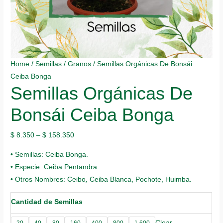
Home
/
Semillas
/
Granos
/ Semillas Orgánicas De Bonsái
Ceiba Bonga
Semillas Orgánicas De
Bonsái Ceiba Bonga
$
8.350
–
$
158.350
• Semillas: Ceiba Bonga.
• Especie: Ceiba Pentandra.
• Otros Nombres: Ceibo
,
Ceiba Blanca, Pochote, Huimba.
Cantidad de Semillas
Clear
20
40
80
160
400
800
1.600