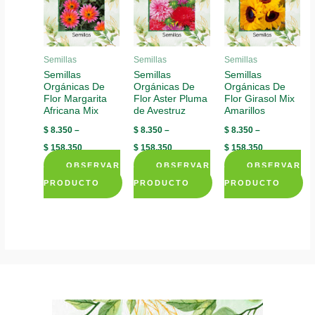
may
options
options
be
may
may
chosen
be
be
on
chosen
Semillas
Semillas
Semillas
chosen
Semillas
Semillas
Semillas
the
on
Orgánicas De
Orgánicas De
Orgánicas De
on
product
the
Flor Margarita
Flor Aster Pluma
Flor Girasol Mix
the
page
product
Africana Mix
de Avestruz
Amarillos
product
page
$
8.350
–
$
8.350
–
$
8.350
–
page
$
158.350
$
158.350
$
158.350
OBSERVAR
OBSERVAR
OBSERVAR
PRODUCTO
PRODUCTO
PRODUCTO
This
This
This
product
product
product
has
has
has
multiple
multiple
multiple
variants.
variants.
variants.
The
The
The
options
options
options