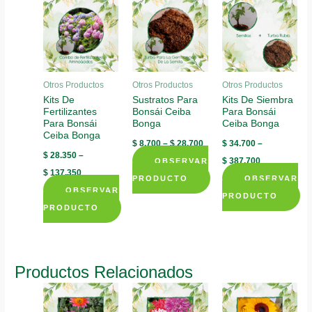
Otros Productos
Otros Productos
Otros Productos
Kits De
Sustratos Para
Kits De Siembra
Fertilizantes
Bonsái Ceiba
Para Bonsái
Para Bonsái
Bonga
Ceiba Bonga
Ceiba Bonga
$
8.700
–
$
28.700
$
34.700
–
$
28.350
–
$
387.700
OBSERVAR
$
137.350
PRODUCTO
OBSERVAR
OBSERVAR
This
PRODUCTO
PRODUCTO
product
This
This
has
product
product
multiple
has
has
variants.
multiple
Productos Relacionados
multiple
The
variants.
variants.
options
The
The