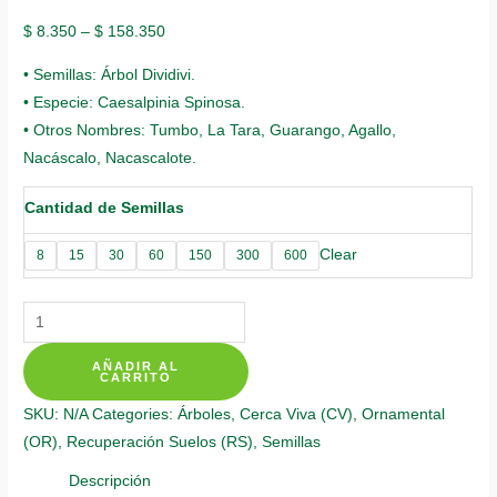
$
8.350
–
$
158.350
• Semillas: Árbol Dividivi.
• Especie: Caesalpinia Spinosa.
• Otros Nombres: Tumbo, La Tara, Guarango, Agallo,
Nacáscalo, Nacascalote.
Cantidad de Semillas
Clear
8
15
30
60
150
300
600
Semillas
Orgánicas
AÑADIR AL
De
CARRITO
Árbol
SKU:
N/A
Categories:
Árboles
,
Cerca Viva (CV)
,
Ornamental
Dividivi
(OR)
,
Recuperación Suelos (RS)
,
Semillas
quantity
Descripción