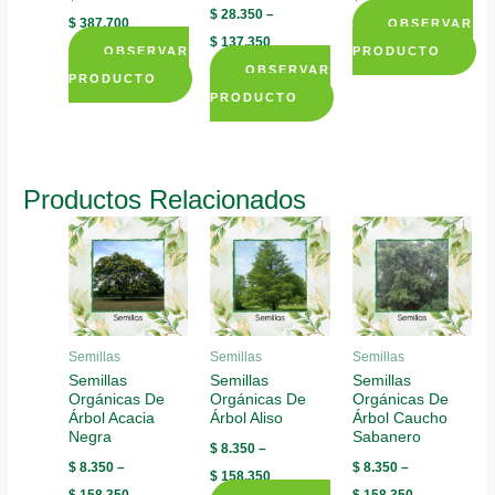
$
28.350
–
$
387.700
OBSERVAR
$
137.350
OBSERVAR
PRODUCTO
OBSERVAR
This
PRODUCTO
PRODUCTO
This
product
This
product
has
product
has
multiple
has
multiple
variants.
Productos Relacionados
multiple
variants.
The
variants.
The
options
The
options
may
options
may
be
may
be
chosen
be
chosen
on
Semillas
Semillas
Semillas
chosen
Semillas
Semillas
Semillas
on
the
Orgánicas De
Orgánicas De
Orgánicas De
on
the
product
Árbol Acacia
Árbol Aliso
Árbol Caucho
the
product
page
Negra
Sabanero
$
8.350
–
product
page
$
8.350
–
$
8.350
–
$
158.350
page