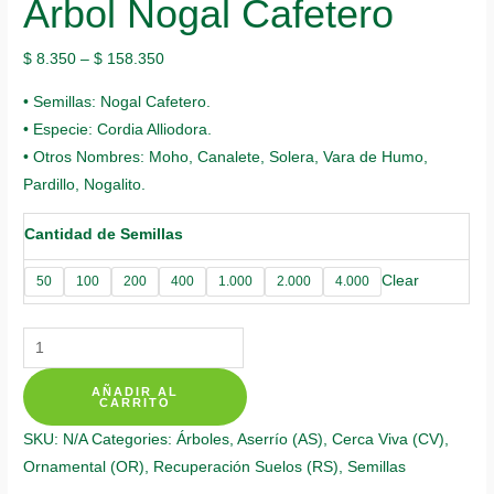
Árbol Nogal Cafetero
$
8.350
–
$
158.350
• Semillas: Nogal Cafetero.
• Especie: Cordia Alliodora.
• Otros Nombres: Moho, Canalete, Solera, Vara de Humo,
Pardillo, Nogalito.
Cantidad de Semillas
Clear
50
100
200
400
1.000
2.000
4.000
Semillas
Orgánicas
AÑADIR AL
De
CARRITO
Árbol
SKU:
N/A
Categories:
Árboles
,
Aserrío (AS)
,
Cerca Viva (CV)
,
Nogal
Ornamental (OR)
,
Recuperación Suelos (RS)
,
Semillas
Cafetero