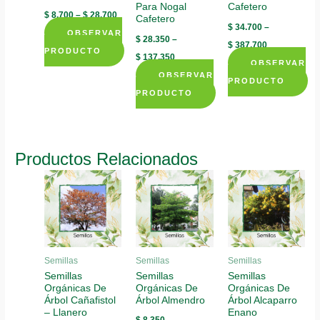
Para Nogal
Cafetero
$
8.700
–
$
28.700
Cafetero
$
34.700
–
OBSERVAR
$
28.350
–
$
387.700
PRODUCTO
$
137.350
OBSERVAR
This
OBSERVAR
PRODUCTO
product
PRODUCTO
This
has
This
product
multiple
product
has
variants.
has
multiple
Productos Relacionados
The
multiple
variants.
options
variants.
The
may
The
options
be
options
may
chosen
may
be
on
be
chosen
Semillas
Semillas
Semillas
the
chosen
Semillas
Semillas
Semillas
on
product
Orgánicas De
Orgánicas De
Orgánicas De
on
the
page
Árbol Cañafistol
Árbol Almendro
Árbol Alcaparro
the
product
– Llanero
Enano