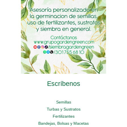
be
be
be
chosen
chosen
chosen
on
on
on
the
the
the
product
product
product
page
page
page
Escríbenos
Semillas
Turbas y Sustratos
Fertilizantes
Bandejas, Bolsas y Macetas