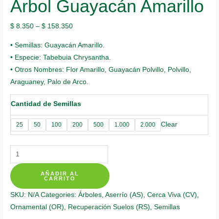
Árbol Guayacán Amarillo
$
8.350
–
$
158.350
• Semillas: Guayacán Amarillo.
• Especie: Tabebuia Chrysantha.
• Otros Nombres: Flor Amarillo, Guayacán Polvillo, Polvillo,
Araguaney, Palo de Arco.
Cantidad de Semillas
Clear
25
50
100
200
500
1.000
2.000
Semillas
Orgánicas
AÑADIR AL
De
CARRITO
Árbol
SKU:
N/A
Categories:
Árboles
,
Aserrío (AS)
,
Cerca Viva (CV)
,
Guayacán
Ornamental (OR)
,
Recuperación Suelos (RS)
,
Semillas
Amarillo