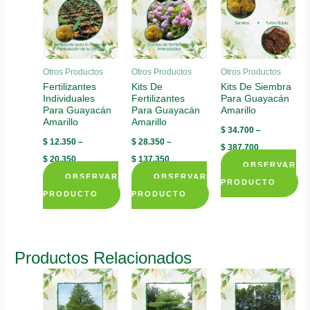
Otros Productos
Otros Productos
Otros Productos
Fertilizantes
Kits De
Kits De Siembra
Individuales
Fertilizantes
Para Guayacán
Para Guayacán
Para Guayacán
Amarillo
Amarillo
Amarillo
$
34.700
–
$
12.350
–
$
28.350
–
$
387.700
$
20.350
$
137.350
OBSERVAR
OBSERVAR
OBSERVAR
PRODUCTO
PRODUCTO
PRODUCTO
This
This
This
product
product
product
has
has
has
multiple
Productos Relacionados
multiple
multiple
variants.
variants.
variants.
The
The
The
options