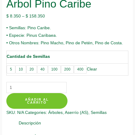
Árbol Pino Caribe
$
8.350
–
$
158.350
• Semillas: Pino Caribe.
• Especie: Pinus Caribaea.
• Otros Nombres: Pino Macho, Pino de Petén, Pino de Costa.
Cantidad de Semillas
Clear
5
10
20
40
100
200
400
Semillas
Orgánicas
AÑADIR AL
De
CARRITO
Árbol
SKU:
N/A
Categories:
Árboles
,
Aserrío (AS)
,
Semillas
Pino
Caribe
Descripción
quantity