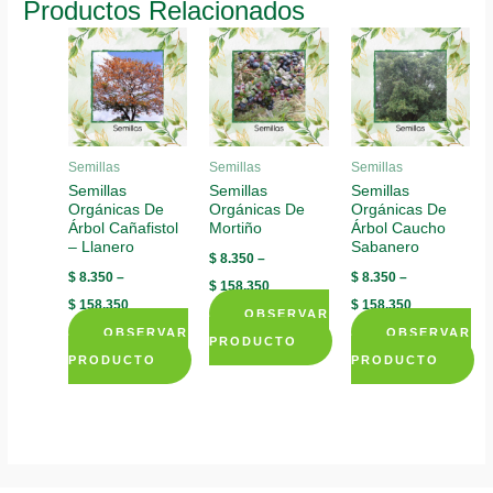
Productos Relacionados
multiple
variants.
The
variants.
The
options
The
options
may
options
may
be
may
be
chosen
be
chosen
on
Semillas
Semillas
Semillas
chosen
Semillas
Semillas
Semillas
on
the
Orgánicas De
Orgánicas De
Orgánicas De
on
the
product
Árbol Cañafistol
Mortiño
Árbol Caucho
the
product
page
– Llanero
Sabanero
$
8.350
–
product
page
$
8.350
–
$
8.350
–
$
158.350
page
$
158.350
$
158.350
OBSERVAR
OBSERVAR
OBSERVAR
PRODUCTO
PRODUCTO
PRODUCTO
This
This
This
product
product
product
has
has
has
multiple
multiple
multiple
variants.