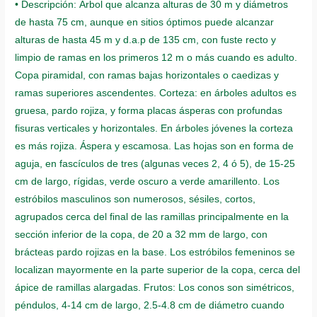
• Descripción: Árbol que alcanza alturas de 30 m y diámetros
de hasta 75 cm, aunque en sitios óptimos puede alcanzar
alturas de hasta 45 m y d.a.p de 135 cm, con fuste recto y
limpio de ramas en los primeros 12 m o más cuando es adulto.
Copa piramidal, con ramas bajas horizontales o caedizas y
ramas superiores ascendentes. Corteza: en árboles adultos es
gruesa, pardo rojiza, y forma placas ásperas con profundas
fisuras verticales y horizontales. En árboles jóvenes la corteza
es más rojiza. Áspera y escamosa. Las hojas son en forma de
aguja, en fascículos de tres (algunas veces 2, 4 ó 5), de 15-25
cm de largo, rígidas, verde oscuro a verde amarillento. Los
estróbilos masculinos son numerosos, sésiles, cortos,
agrupados cerca del final de las ramillas principalmente en la
sección inferior de la copa, de 20 a 32 mm de largo, con
brácteas pardo rojizas en la base. Los estróbilos femeninos se
localizan mayormente en la parte superior de la copa, cerca del
ápice de ramillas alargadas. Frutos: Los conos son simétricos,
péndulos, 4-14 cm de largo, 2.5-4.8 cm de diámetro cuando