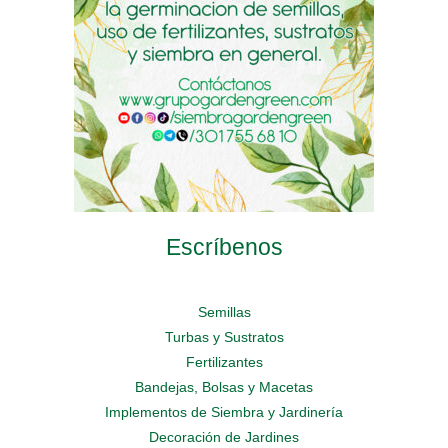
on
on
on
the
the
the
product
product
product
page
page
page
Escríbenos
Semillas
Turbas y Sustratos
Fertilizantes
Bandejas, Bolsas y Macetas
Implementos de Siembra y Jardinería
Decoración de Jardines