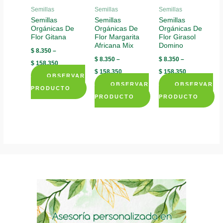
be
be
Semillas
Semillas
Semillas
the
chosen
chosen
Semillas
Semillas
Semillas
product
Orgánicas De
Orgánicas De
Orgánicas De
on
on
page
Flor Gitana
Flor Margarita
Flor Girasol
the
the
Africana Mix
Domino
$
8.350
–
product
product
$
8.350
–
$
8.350
–
$
158.350
page
page
$
158.350
$
158.350
OBSERVAR
OBSERVAR
OBSERVAR
PRODUCTO
PRODUCTO
PRODUCTO
This
This
This
product
product
product
has
has
has
multiple
multiple
multiple
variants.
variants.
variants.
The
The
The
options
options
options
may
may
may
be
be
be
chosen
chosen
chosen