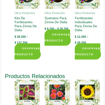
Otros Productos
Otros Productos
Otros Productos
Kits De
Sustratos Para
Fertilizantes
Fertilizantes
Zinnia De Dalia
Individuales
Para Zinnia De
Para Zinnia De
$
8.700
–
$
28.700
Dalia
Dalia
OBSERVAR
$
28.350
–
$
12.350
–
PRODUCTO
$
137.350
$
20.350
This
OBSERVAR
OBSERVAR
product
PRODUCTO
PRODUCTO
has
This
This
multiple
product
product
variants.
has
has
Productos Relacionados
The
multiple
multiple
options
variants.
variants.
may
The
The
be
options
options
chosen
may
may
on