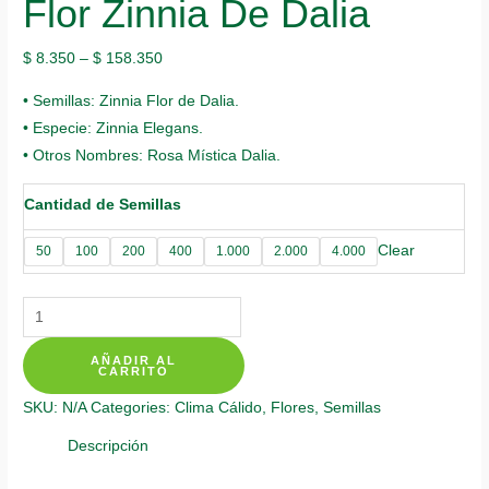
Flor Zinnia De Dalia
$
8.350
–
$
158.350
• Semillas: Zinnia Flor de Dalia.
• Especie: Zinnia Elegans.
• Otros Nombres: Rosa Mística Dalia.
Cantidad de Semillas
Clear
50
100
200
400
1.000
2.000
4.000
Semillas
Orgánicas
AÑADIR AL
De
CARRITO
Flor
SKU:
N/A
Categories:
Clima Cálido
,
Flores
,
Semillas
Zinnia
De
Descripción
Dalia